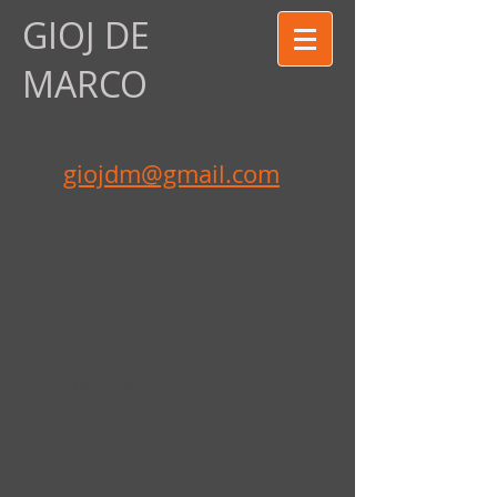
GIO
J DE
MARCO
giojdm@gmail.com
Gioy De Marco ©
2013 - 2022